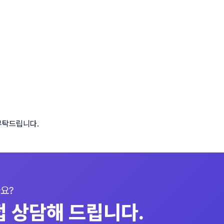
축사례
조달청 구매
온라인 문의
NEWS
회
나라장터 종합쇼핑몰
온라인 문의
소식
공서
디지털 서비스몰
공지사항
타
제품 게시판
Shorts
부탁드립니다.
요?
접 상담해 드립니다.