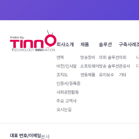
회사소개
제품
솔루션
구축사례
T
ECHNOLOGY
INNO
VATION
연혁
방송장비
의회 솔루션
의회
비전/인사말
소프트웨어
방송 솔루션
관공서
조직도
연동제품
유지보수
기타
인증서/등록증
사회공헌활동
주요 고객사
오시는길
대표 번호/이메일
본사