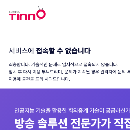
회사소개
제품
솔루션
구
연혁
방송장비
의회 솔루션
의
서비스에
접속할 수 없습니다
비전/인사말
소프트웨어
방송 솔루션
관
조직도
연동제품
유지보수
기
죄송합니다. 기술적인 문제로 일시적으로 접속되지 않습니다.
인증서/등록증
잠시 후 다시 이용 부탁드리며, 문제가 지속될 경우 관리자에 문의 
사회공헌활동
이용에 불편을 드려 사과드립니다.
주요 고객사
오시는길
인공지능 기술을 활용한 회의중계 기술이 궁금하신가
방송 솔루션 전문가가 직