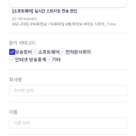
[소프트웨어] 실시간 스트리밍 전송 엔진
[G-Streamer]
#모니터링 #녹화정보 / 녹화파일 #통계정보 #타임 시프트, Time
Shift #퀵 VOD, Quick VOD #AI 기반 솔루션 #다채널 · 이중화 지원
국내 기술로 만든 스트리밍 엔진, 영구적 · 무제한 라이센스로
문의 카테고리
라이브 방송 다채널 녹화 기능을 누리다
방송장비
소프트웨어
전자문서회의
인터넷 방송중계
기타
회사명
이름