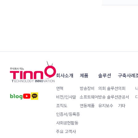
회사소개
제품
솔루션
구축사례
T
ECHNOLOGY
INNO
VATION
연혁
방송장비
의회 솔루션
의회
비전/인사말
소프트웨어
방송 솔루션
관공서
조직도
연동제품
유지보수
기타
인증서/등록증
사회공헌활동
주요 고객사