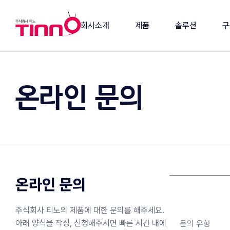
회사소개
제품
솔루션
구
연혁
방송장비
의회 솔루션
의
온라인 문의
비전/인사말
소프트웨어
방송 솔루션
관
조직도
연동제품
유지보수
기
인증서/등록증
사회공헌활동
주요 고객사
오시는길
온라인 문의
주식회사 티노의 제품에 대한 문의를 해주세요.
아래 양식을 작성, 신청해주시면 빠른 시간 내에
문의 유형