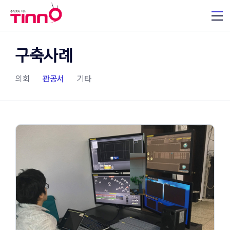
구축사례
의회
관공서
기타