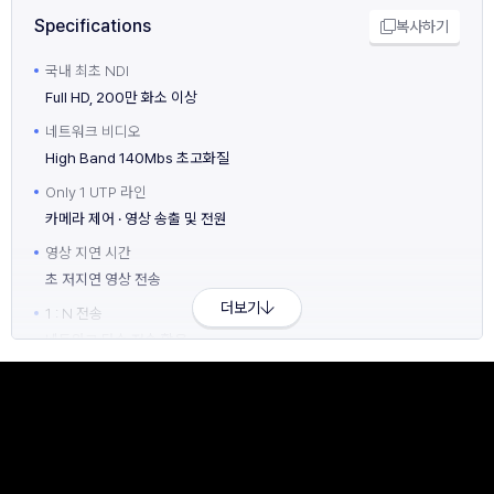
Specifications
복사하기
국내 최초 NDI
Full HD, 200만 화소 이상
네트워크 비디오
High Band 140Mbs 초고화질
Only 1 UTP 라인
카메라 제어 · 영상 송출 및 전원
영상 지연 시간
초 저지연 영상 전송
더보기
1 : N 전송
네트워크 다수 전송 활용
OPERATION ANGLE
PAN: -172 ~172, TILT : -30~210
다양한 인터페이스
IP / RS232 / RS 422