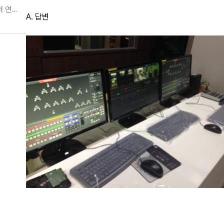
위처 연동
A. 답변