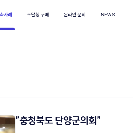
축사례
조달청 구매
온라인 문의
NEWS
회
나라장터 종합쇼핑몰
온라인 문의
소식
공서
디지털 서비스몰
공지사항
타
제품 게시판
Shorts
"충청북도 단양군의회"