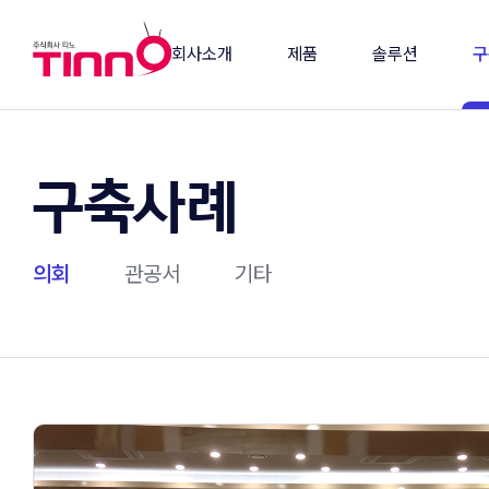
회사소개
제품
솔루션
구
연혁
방송장비
의회 솔루션
의
구축사례
비전/인사말
소프트웨어
방송 솔루션
관
조직도
연동제품
유지보수
기
인증서/등록증
의회
관공서
기타
사회공헌활동
주요 고객사
오시는길